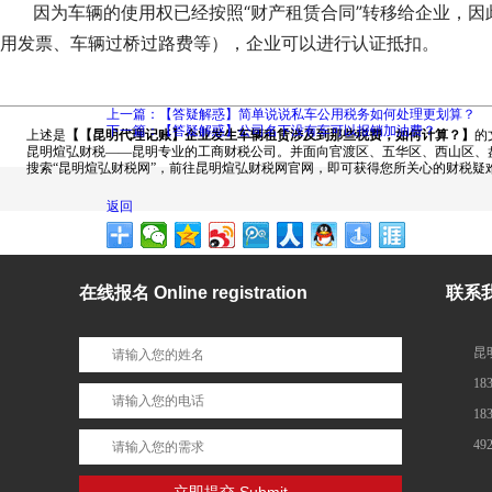
因为车辆的使用权已经按照“财产租赁合同”转移给企业，因
用发票、车辆过桥过路费等），企业可以进行认证抵扣。
上一篇：【答疑解惑】简单说说私车公用税务如何处理更划算？
下一篇：【答疑解惑】公司名下没有车可以报销加油费？
上述是
【【昆明代理记账】企业发生车辆租赁涉及到那些税费，如何计算？】
的
昆明煊弘财税——昆明专业的工商财税公司。并面向官渡区、五华区、西山区、盘
搜索“昆明煊弘财税网”，前往昆明煊弘财税网官网，即可获得您所关心的财税疑
返回
在线报名 Online registration
联系我们
昆
18
18
49