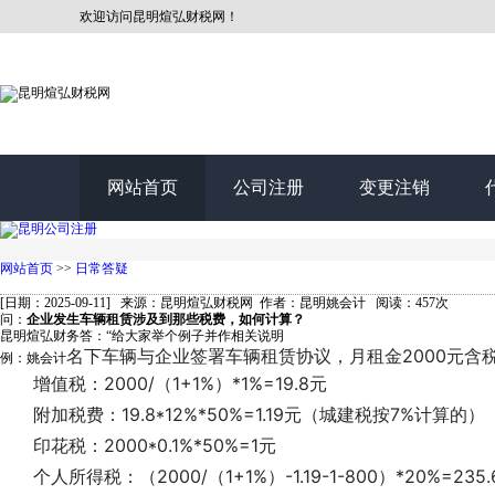
欢迎访问昆明煊弘财税网！
网站首页
公司注册
变更注销
网站首页
>>
日常答疑
[日期：2025-09-11] 来源：昆明煊弘财税网 作者：昆明姚会计 阅读：457次
问：
企业发生车辆租赁涉及到那些税费，如何计算？
昆明煊弘财务答：“给大家举个例子并作相关说明
名下车辆与企业签署车辆租赁协议，月租金2000元
例：姚会计
增值税：2000/（1+1%）*1%=19.8元
附加税费：19.8*12%*50%=1.19元（城建税按7%计算的）
印花税：2000*0.1%*50%=1元
个人所得税：（2000/（1+1%）-1.19-1-800）*20%=235