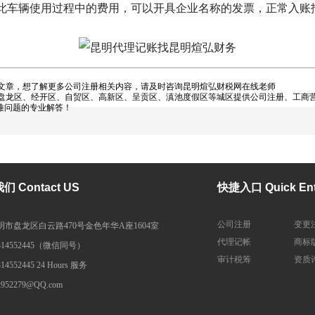
此车辆使用过程中的费用，可以开具企业名称的发票，正常入账
文章，想了解更多公司注册相关内容，请及时咨询昆明煊弘财税网在线老师
龙区、经开区、自贸区、高新区、呈贡区、滇池度假区等城区提供公司注册、工商营
难问题的专业解答！
 Contact US
快捷入口 Quick Ent
公司注册
变更
明市盘龙区白云路470号金色年华A座1604室
代理记帐
商标
314552445（微信同号）
审计税筹
资质
314552445 24 Hours 服务
2952279@QQ.com