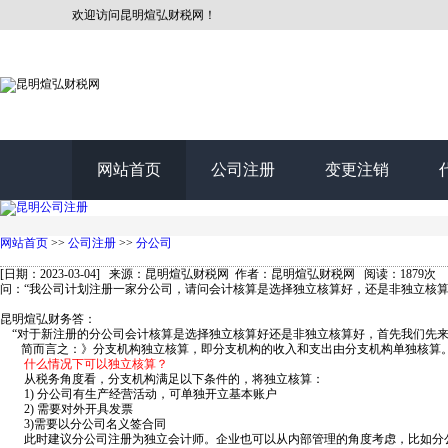
欢迎访问昆明煊弘财税网！
网站首页
公司注册
变更注销
网站首页
>>
公司注册
>>
分公司
[日期：2023-03-04] 来源：昆明煊弘财税网 作者：昆明煊弘财税网 阅读：1879次
问：“我公司计划注册一家分公司，请问会计核算是选择独立核算好，还是非独立核算
昆明煊弘财务答：
“对于新注册的分公司会计核算是选择独立核算好还是非独立核算好，首先我们先
简而言之：》分支机构独立核算，即分支机构的收入和支出由分支机构单独核算
什么情况下可以独立核算？
从税务角度看，分支机构满足以下条件的，将独立核算：
1) 分公司有生产经营活动，可单独开立基本账户
2) 需要对外开具发票
3)需要以分公司名义签合同
此时建议分公司注册为独立会计师。企业也可以从内部管理的角度考虑，比如分