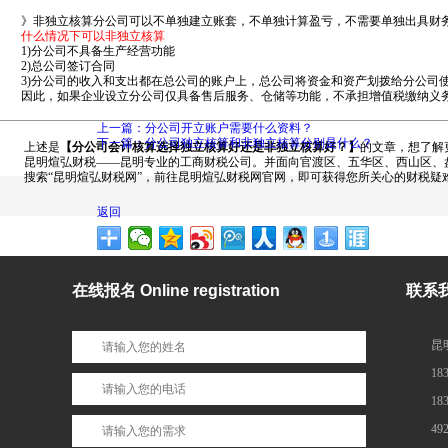
》非独立核算分公司可以不单独建立账套，不单独计算盈亏，不需要单独出具财
什么情况下可以非独立核算
1)分公司不具备生产经营功能
2)总公司签订合同
3)分公司的收入和支出都在总公司的账户上，总公司将资金和资产划拨给分公
因此，如果企业设立分公司仅具备售后服务、仓储等功能，不承担增值税缴纳义务
上一篇：分公司开立账户需要什么资料？
下一篇：分公司独立核算和非独立核算分别是什么？
上述是
【分公司会计核算选择独立核算好还是非独立核算好？】
的文章，想了解
昆明煊弘财税——昆明专业的工商财税公司。并面向官渡区、五华区、西山区、盘
搜索“昆明煊弘财税网”，前往昆明煊弘财税网官网，即可获得您所关心的财税疑
返回
在线报名 Online registration
联系我们
昆
18
18
49