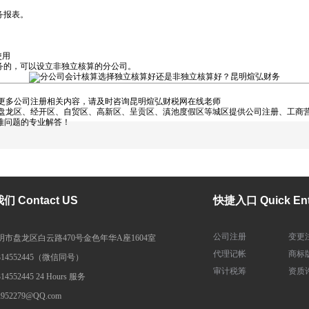
务报表。
司使用
的，可以设立非独立核算的分公司。
更多公司注册相关内容，请及时咨询昆明煊弘财税网在线老师
龙区、经开区、自贸区、高新区、呈贡区、滇池度假区等城区提供公司注册、工商营
难问题的专业解答！
 Contact US
快捷入口 Quick Ent
公司注册
变更
明市盘龙区白云路470号金色年华A座1604室
代理记帐
商标
314552445（微信同号）
审计税筹
资质
314552445 24 Hours 服务
2952279@QQ.com