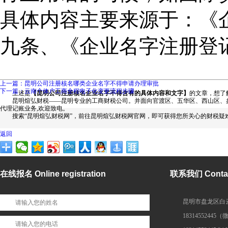
具体内容主要来源于：《
九条、《企业名字注册登
上一篇：昆明公司注册核名哪类企业名字不得申请办理审批
下一篇：云南个体户工商全程电子化变更流程步骤
上述是
【昆明公司注册核名企业名字不得含有的具体内容和文字】
的文章，想了
昆明煊弘财税——昆明专业的工商财税公司。并面向官渡区、五华区、西山区、盘
代理记账业务,欢迎致电。
搜索“昆明煊弘财税网”，前往昆明煊弘财税网官网，即可获得您所关心的财税疑
返回
在线报名 Online registration
联系我们 Contac
昆明市盘龙区白云
1831455244