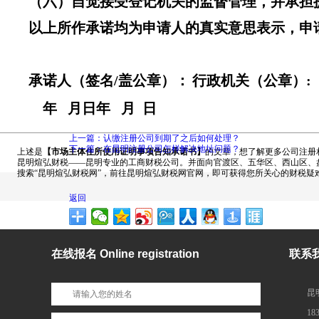
（六）自觉接受登记机关的监督管理，并承担
以上所作承诺均为申请人的真实意思表示，申
承诺人（签名
/
盖公章）：
行政机关（公章）
:
年
月日年
月
日
上一篇：认缴注册公司到期了之后如何处理？
下一篇：在昆明注册公司怎样解决地址问题？
上述是
【市场主体住所使用证明事项告知承诺书】
的文章，想了解更多公司注册
昆明煊弘财税——昆明专业的工商财税公司。并面向官渡区、五华区、西山区、盘
搜索“昆明煊弘财税网”，前往昆明煊弘财税网官网，即可获得您所关心的财税疑
返回
在线报名 Online registration
联系我们
昆
18