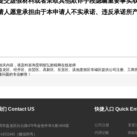
提交虚假材料或者采取其他欺诈手段隐瞒重要事实
请人愿意承担由于本申请人不实承诺、违反承诺所
相关内容，请及时咨询昆明煊弘财税网在线老师
龙区、经开区、自贸区、高新区、呈贡区、滇池度假区等城区提供公司注册、工商营
难问题的专业解答！
 Contact US
快捷入口 Quick Ent
公司注册
变更
明市盘龙区白云路470号金色年华A座1604室
代理记帐
商标
314552445（微信同号）