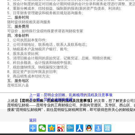
3、按会计制度的规定对旧账会计期间错误的会计分录和账务处理进行调整、更正
4、重新分摊成本、结转损益、编制新的报表(新的资产负债表、利润表);
5、日常财务管理建议和税务账目规划咨询服务;
二、服务时间
随时提供财税相关咨询服务
三、服务费用
可议价，如特殊行业或特殊要求请咨询财税专家
四、准备材料
1、公司执照副本复印件;
2、公司详细地址、联系电话，联系人及联系电话;;
3、纳税基本户及纳税开户银行、账号;
4、股东及出资比例;
5、清理旧账会计期间的原始凭证、记账凭证、总账、明细分类账;
6、科目余额表、会计报表和纳税申报表;
7、税款缴纳情况、纳税漏报欠缴情况;
8、固定资产折旧年限及折旧率;
9、商品销售成本结转方法;
五、服务地区
昆明五区八县
上一篇：昆明企业旧账、乱账梳理的流程及注意事项
下一篇：昆明企业旧账梳理
上述是
【昆明企业旧账、乱账梳理的流程及注意事项】
的文章，想了解更多公司
昆明煊弘财税——昆明专业的工商财税公司。并面向官渡区、五华区、西山区、盘
搜索“昆明煊弘财税网”，前往昆明煊弘财税网官网，即可获得您所关心的财税疑
返回