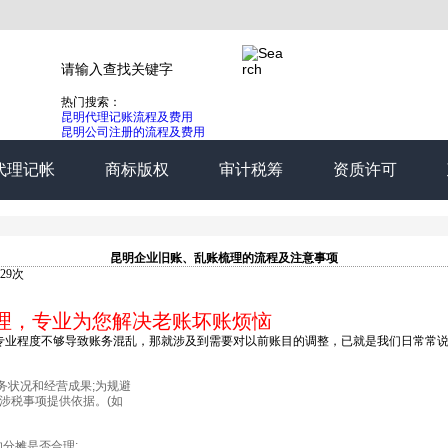
热门搜索：
昆明代理记账流程及费用
昆明公司注册的流程及费用
代理记帐
商标版权
审计税筹
资质许可
昆明企业旧账、乱账梳理的流程及注意事项
29次
，专业为您解决老账坏账烦恼
业程度不够导致账务混乱，那就涉及到需要对以前账目的调整，已就是我们日常常说
状况和经营成果;为规避
涉税事项提供依据。(如
分摊是否合理;