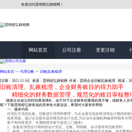
欢迎访问昆明煊弘财税网！
网站首页
公司注册
变更注销
网站首页
>>
代理记帐
>>
旧账|乱账梳理
[日期：2021-12-16] 来源：昆明煊弘财税网 作者：昆明企业旧账乱账梳理 阅读：20
旧账清理、乱账梳理，企业财务账目的得力助手
精细化的财务数据管理，规范化的账目审核整理
随着企业成立的时间逐渐增长，由于对于企业财务的重视程度不够，或财务人员专
呢？下面昆明煊弘财务就此简单给大家说说，希望对大家有所帮助
一、服务内容
对混乱不清的乱账、旧账进行清理和整理，为企业真实地反映清理会计期间的财务
税务风险、减少企业损失提供规范的会计信息;为企业向金融机构融资和税务办理
客户有特殊需求，专属财税专家可提供上门服务)
1、收集应清理会计期间的会计凭证、总账、明细账、会计报表等旧账资料;
2、检查、审核旧账会计期间各项经济业务的会计处理事项是否准确、成本费用的