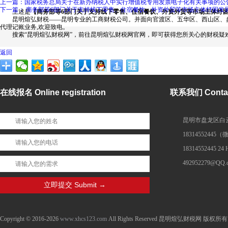
上一篇：国家税务总局关于在新办纳税人中实行增值税专用发票电子化有关事项的公
下一篇： 商务部等6部门关于支持线下零售、住宿餐饮、外资外贸等市场主体纾困发
上述是
【商务部等6部门关于支持线下零售、住宿餐饮、外资外贸等市场主体纾
昆明煊弘财税——昆明专业的工商财税公司。并面向官渡区、五华区、西山区、盘
代理记账业务,欢迎致电。
搜索“昆明煊弘财税网”，前往昆明煊弘财税网官网，即可获得您所关心的财税疑
返回
在线报名 Online registration
联系我们 Contac
昆明市盘龙区白云
1831455244
18314552445 24
492952279@QQ.
Copyright © 2016-2026
www.xhcs123.com
All Rights Reserved 昆明煊弘财税网 版权所有