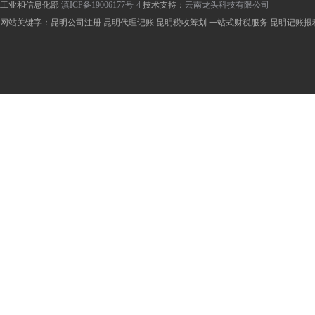
工业和信息化部
滇ICP备19006177号-4
技术支持：
云南龙头科技有限公司
网站关键字：昆明公司注册 昆明代理记账 昆明税收筹划 一站式财税服务 昆明记账报