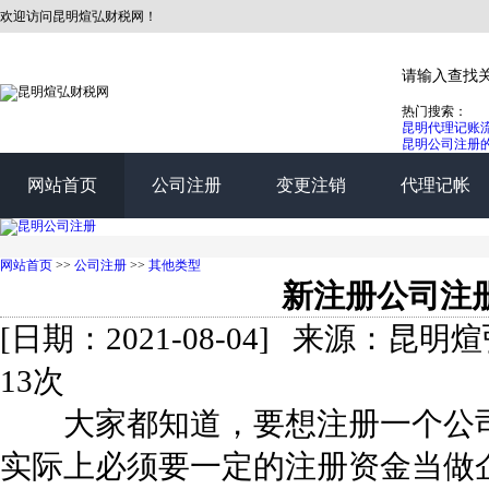
欢迎访问昆明煊弘财税网！
热门搜索：
昆明代理记账
昆明公司注册
网站首页
公司注册
变更注销
代理记帐
网站首页
>>
公司注册
>>
其他类型
新注册公司注
[日期：2021-08-04] 来源：
13次
大家都知道，要想注册一个公司
实际上必须要一定的注册资金当做