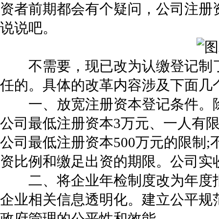
资者前期都会有个疑问，公司注册
说说吧。
不需要，现已改为认缴登记制了
任的。具体的改革内容涉及下面几
一、放宽注册资本登记条件。除
公司最低注册资本3万元、一人有限
公司最低注册资本500万元的限制;
资比例和缴足出资的期限。公司实
二、将企业年检制度改为年度报
企业相关信息透明化。建立公平规
政府管理的公平性和效能。