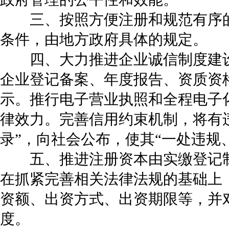
三、按照方便注册和规范有序的原
条件，由地方政府具体的规定。
四、大力推进企业诚信制度建设
企业登记备案、年度报告、资质资
示。推行电子营业执照和全程电子
律效力。完善信用约束机制，将有
录”，向社会公布，使其“一处违规
五、推进注册资本由实缴登记制
在抓紧完善相关法律法规的基础上，
资额、出资方式、出资期限等，并
度。