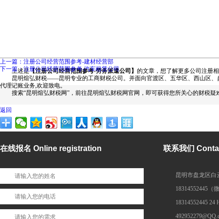
上一篇：注册公司经营范围参考-建材经营部
下一篇：注册公司经营范围参考-汽车租赁公司
上述是
【注册公司经营范围参考-劳务派遣公司】
的文章，想了解更多公司注册相
昆明煊弘财税——昆明专业的工商财税公司。并面向官渡区、五华区、西山区、盘
代理记账业务,欢迎致电。
搜索“昆明煊弘财税网”，前往昆明煊弘财税网官网，即可获得您所关心的财税疑
返回
在线报名 Online registration
联系我们 Contac
昆明市盘龙区白云
1831455244
18314552445 24
492952279@QQ.