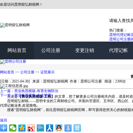
欢迎访问昆明煊弘财税网！
热门搜索：
昆明代理记账
昆明公司注册
网站首页
公司注册
变更注销
代理记帐
网站首页
>>
公司注册
>>
证照展示
[日期：2021-04-30] 来源：昆明煊弘财税网 作者：昆明公司注册 阅读：2399次
上一篇：营业执照模版-有害生物防治
下一篇：营业执照模版-企业管理
上述是
【营业执照模版-工程】
的文章，想了解更多公司注册相关内容，请及时咨
昆明煊弘财税——昆明专业的工商财税公司。并面向官渡区、五华区、西山区、盘
代理记账业务,欢迎致电。
搜索“昆明煊弘财税网”，前往昆明煊弘财税网官网，即可获得您所关心的财税疑
返回